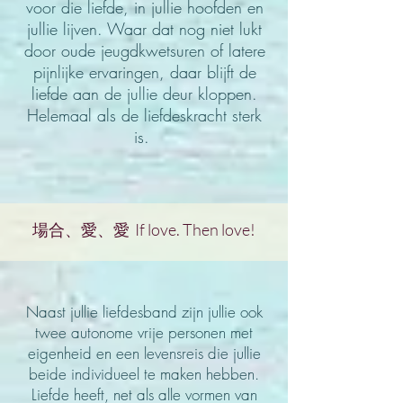
voor die liefde, in jullie hoofden en
jullie lijven. Waar dat
nog niet lukt
door
oude jeugdkwetsuren of latere
pijnlijke ervaringen, daar
blijft de
liefde aan de jullie deur kloppen.
Helemaal als de liefdeskracht sterk
is.
場合、愛、愛 If love. Then love!
Naast jullie liefdesband zijn jullie ook
twee
autonome vrije personen met
eigenheid en een levensreis die j
ullie
beide individueel te maken hebben.
Liefde heeft, net als alle vormen van