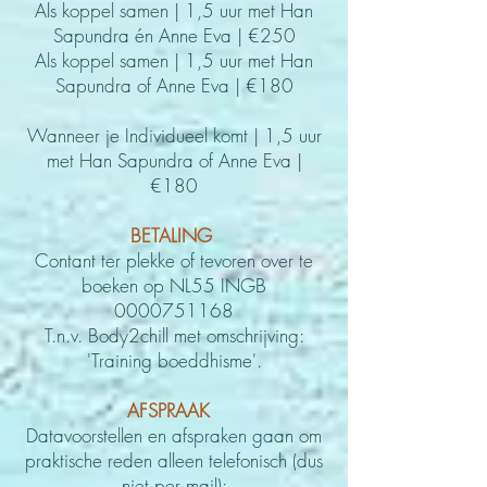
Als koppel samen | 1,5 uur met Han
Sapundra
én
Anne Eva | €250
Als koppel samen | 1,5 uur met Han
Sapundra of Anne Eva | €180
Wanneer je Individueel komt | 1,5 uur
met Han Sapundra of Anne Eva |
€180
BETALING
Contant ter plekke of tevoren over te
boeken op
NL55 INGB
0000751168
T.n.v. Body2chill met omschrijving:
'Training boeddhisme'
.
AFSPRAAK
Datavoorstellen en afspraken gaan om
praktische reden alleen telefonisch (dus
niet per mail):