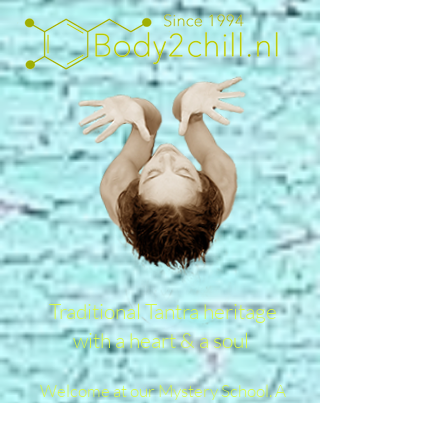
Traditional Tantra heritage
with a heart & a soul
Welcome at our Mystery School. A
Tantric Buddhist Community that is
fully alive!