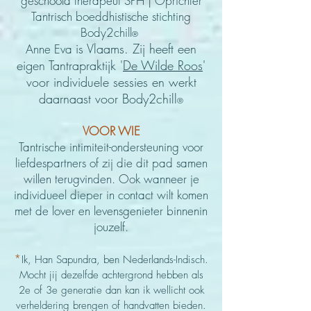
geschoold therapeut SPH | Oprichter
Tantrisch boeddhistische stichting
Body2chill
®
is Vlaams. Zij
heeft een
Anne Eva
eigen Tantrapraktijk '
De Wilde Roos
'
voor individuele sessies en werkt
daarnaast voor Body2chill
®
VOOR WIE
Tantrische intimiteit-ondersteuning voor
liefdespartners of
zij die dit pad samen
willen terugvinden. Ook wanneer je
individueel dieper in contact wilt komen
met de lover en levensgenieter binnenin
jouzelf.
*
Ik, Han Sapundra, ben
Nederlands-Indisch.
Mocht jij dezelfde achtergrond hebben als
2e of 3e generatie dan kan ik wellicht ook
verheldering brengen of handvatten bieden.