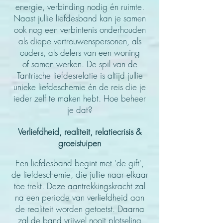
energie, verbinding nodig én ruimte.
Naast jullie
liefdesband kan je samen
ook nog een verbintenis onderhouden
als diepe vertrouwenspersonen, als
ouders, als delers van een woning
of
samen werken. De spil van de
Tantrische liefdesrelatie is altijd jullie
unieke liefdeschemie
én de reis die je
ieder zelf te maken hebt. Hoe beheer
je dat?
Verliefdheid, realiteit, relatiecrisis &
groeistuipen
Een liefdesband begint met 'de gift',
de liefdeschemie, die jullie naar elkaar
toe trekt. Deze aantrekkingskracht zal
na een periode van verliefdheid aan
de realiteit worden getoetst. Daarna
zal de band vrijwel nooit plotseling