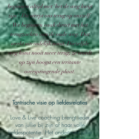
beginnen altijd met 'het de weg kwijt
zijn'. Dit werpt ons terug op onszelf.
We beginnen vaak direct met het
terugzoeken van de oude weg. Dat
werkt uiteindelijk nooit. Diezelfde
weg komt nooit meer terug, ze wordt
op zijn hoogst een irritante
overspringende plaat.
Tantrische visie op liefdesrelaties
Love & Live coaching brengt ieder
van jullie bij zijn of haar volle
liefdespotentie. Het onderteunt jullie