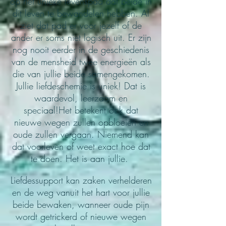
op het unieke levenspad dat beide in
dit leven te bewandelen hebben. Al
ziet dat pad er voor jezelf of de
ander er soms niet logisch uit. Er zijn
nog nooit eerder in de geschiedenis
van de mensheid twee energieën als
die van jullie beide samengekomen.
Jullie liefdeschemie is uniek! Dat is
waardevol, leerzaam en
speciaal!Het betekent ook dat
nieuwe wegen zullen opbloeien en
oude zullen vergaan. Niemend kan
dat voorleven of weet exact hoe dat
te doen. Het is aan jullie.
Liefdessupport kan zaken verhelderen
en de weg vanuit het hart voor jullie
beide bewaken, wanneer oude pijn
wordt getrickerd of nieuwe wegen