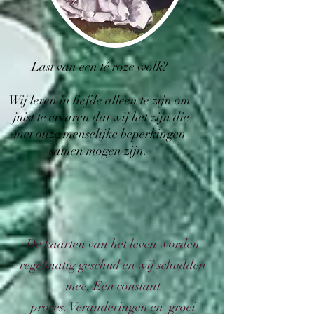
Last van een té roze wolk?
Wij leren in liefde alleen te zijn om
juist te ervaren dat wij het zijn die
met onze menselijke beperkingen
samen mogen zijn.
De kaarten van het leven worden
regelmatig geschud en wij schudden
mee. Een constant
proces. Veranderingen en groei