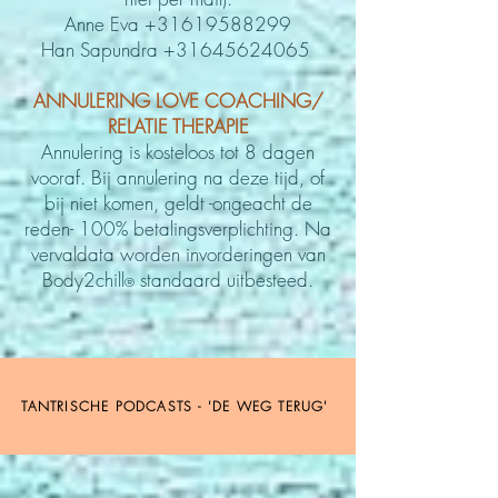
Anne Eva
+31619588299
Han Sapundra +31645624065
ANNULERING LOVE COACHING/
RELATIE THERAPIE
Annulering
is kosteloos tot 8 dagen
vooraf.
Bij annulering na deze tijd, of
bij niet komen, geldt -ongeacht de
reden- 100% betalingsverplichting. Na
vervaldata worden invorderingen van
Body2chill
standaard uitbesteed.
®
TANTRISCHE PODCASTS - 'DE WEG TERUG'