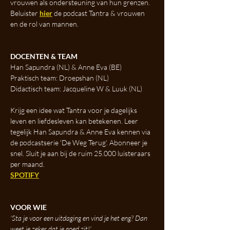
vrouwen als ondersteuning van hun grenzen. 
Beluister 
hier
 de podcast Tantra & vrouwen 
en de rol van mannen.
DOCENTEN & TEAM
Han Sapundra (NL) & Anne Eva (BE)
Praktisch team: Droepshan (NL) 
Didactisch team: Jacqueline W & Luuk (NL)
Krijg een idee wat Tantra voor je dagelijks 
leven en liefdesleven kan betekenen. Leer 
tegelijk Han Sapundra & Anne Eva kennen via 
de podcastserie 'De Weg Terug'. Abonneer je 
snel. Sluit je aan bij de ruim 25.000 luisteraars 
per maand.
SPOTIFY
VOOR WIE
'Sta je voor een uitdaging en vind je het eng? Dan 
weet je zeker dat je goed zit!' 