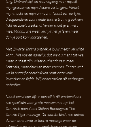
lang. Ontvankelijk en nieuwsgierig naar mijzelf, 
mijn grenzen en mijn diepere verlangens. Vanuit 
mijn macht en mijn onmacht. Naast een eerlijke, 
diepgaande en spannende Tantra training ook een 
licht en speels weekend. Verder moet je er niets 
mee. Maar... wie weet verrijkt het je leven meer 
dan je ooit kon voorspellen.
Met Zwarte Tantra ontdek je jouw meest verlichte 
kant... We voelen namelijk dat we als mens tot veel 
meer in staat zijn. Meer authenticiteit, meer 
lichtheid, meer delen en meer ervaren. Echter wat 
we in onszelf onderdrukken remt onze volle 
levenslust en liefde. Wij onderzoeken dit verborgen 
potentieel. 
Naast een diepe kijk in onszelf is dit weekend ook 
een speeltuin voor grote mensen met op 'het 
Tantrisch menu' ook Shibari Bondage en The 
Tantric Tiger massage. Dit laatste biedt een unieke 
dynamische Zwarte Tantra massage waar de 
adrenaline en massa's genotshormonen in een 