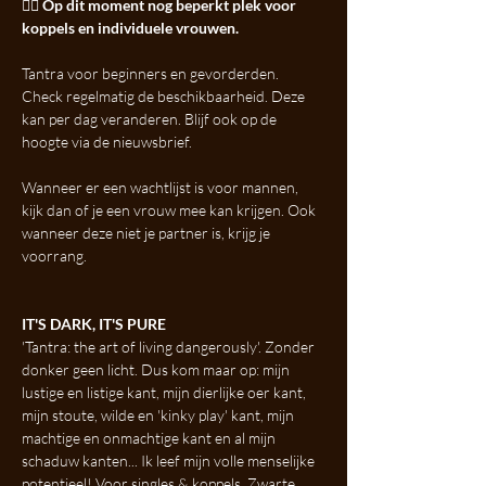
👉🏼 Op dit moment nog beperkt plek voor 
koppels en individuele vrouwen. 
Tantra voor beginners en gevorderden. 
Check regelmatig de beschikbaarheid. Deze 
kan per dag veranderen. Blijf ook op de 
hoogte via de nieuwsbrief.
Wanneer er een wachtlijst is voor mannen, 
kijk dan of je een vrouw mee kan krijgen. Ook 
wanneer deze niet je partner is, krijg je 
voorrang. 
IT'S DARK, IT'S PURE
'Tantra: the art of living dangerously'. Zonder 
donker geen licht. Dus kom maar op: mijn 
lustige en listige kant, mijn dierlijke oer kant, 
mijn stoute, wilde en 'kinky play' kant, mijn 
machtige en onmachtige kant en al mijn 
schaduw kanten... Ik leef mijn volle menselijke 
potentieel! Voor singles & koppels. Zwarte 