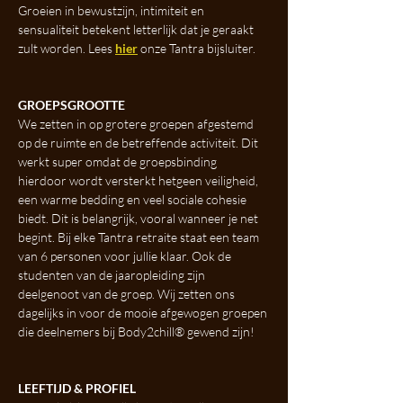
Groeien in bewustzijn, intimiteit en 
sensualiteit betekent letterlijk dat je geraakt 
zult worden. Lees 
hier
 onze Tantra bijsluiter.
GROEPSGROOTTE
We zetten in op grotere groepen afgestemd 
op de ruimte en de betreffende activiteit. Dit 
werkt super omdat de groepsbinding 
hierdoor wordt versterkt hetgeen veiligheid, 
een warme bedding en veel sociale cohesie 
biedt. Dit is belangrijk, vooral wanneer je net 
begint. Bij elke Tantra retraite staat een team 
van 6 personen voor jullie klaar. Ook de 
studenten van de jaaropleiding zijn 
deelgenoot van de groep. Wij zetten ons 
dagelijks in voor de mooie afgewogen groepen 
die deelnemers bij Body2chill® gewend zijn!
LEEFTIJD & PROFIEL