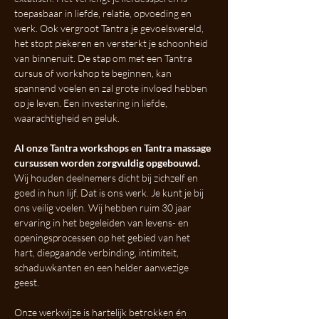
toepasbaar in liefde, relatie, opvoeding en 
werk. Ook vergroot Tantra je gevoelswereld, 
het stopt piekeren en versterkt je schoonheid 
van binnenuit. De stap om met een Tantra 
cursus of workshop te beginnen, kan 
spannend voelen en zal grote invloed hebben 
op je leven. Een investering in liefde, 
waarachtigheid en geluk.
Al onze Tantra workshops en Tantra massage 
cursussen worden zorgvuldig opgebouwd.
Wij houden deelnemers dicht bij zichzelf en 
goed in hun lijf. Dat is ons werk. Je kunt je bij 
ons veilig voelen. Wij hebben ruim 30 jaar 
ervaring in het begeleiden van levens- en 
openingsprocessen op het gebied van het 
hart, diepgaande verbinding, intimiteit, 
schaduwkanten en een helder aanwezige 
geest.
Onze werkwijze is hartelijk betrokken én 