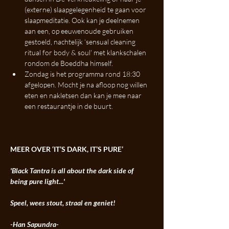
(externe) slaapgelegenheid te gaan voor 
slaapmeditatie. Ook kan je deelnemen 
aan een, op eeuwenoude gebruiken 
gestoeld, nachtelijk ‘sensual cleaning 
ritual for body & soul’ met klankschalen 
rondom de Boeddha himself.
Zondag is het programma rond 18:30 
afgelopen. Mocht je na afloop nog willen 
eten en nakletsen dan kan je mee naar 
een restaurantje in de buurt.
MEER OVER ‘IT’S DARK, IT’S PURE’
'Black Tantra is all about the dark side of 
being pure light...' 
Speel, wees stout, straal en geniet! 
-Han Sapundra-