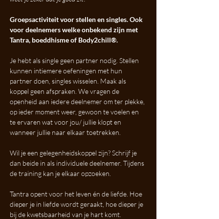
Groepsactiviteit voor stellen en singles. Ook 
voor deelnemers welke onbekend zijn met 
Tantra, boeddhisme of Body2chill®.
Je hebt als single geen partner nodig. Stellen 
kunnen intiemere oefeningen met hun 
partner doen, singles wisselen. Maak als 
koppel geen afspraken. We vragen de 
openheid aan iedere deelnemer om ter plekke, 
op ieder moment weer, gewoon te voelen en 
te ervaren wat voor jou/ jullie klopt en 
wanneer jullie naar elkaar toetrekken. 
Wil je een gelegenheidskoppel zijn? Schrijf je 
dan beide in als individuele deelnemer. Tijdens 
de training kan je elkaar opzoeken.
Tantra opent voor het leven én de liefde. Hoe 
dieper je in liefde wordt geraakt, hoe dieper je 
bij de kwetsbaarheid van je hart komt. 