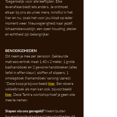
Toegankelijk voor alle leeftijden. Elke 
levensfase biedt iets anders. Je ontmoet 
elkaar bij ons als uniek mens, mindful in het 
hier en nu, zoals het voor jou klopt op ieder 
moment weer. Nieuwsgierigheid naar jezelf, 
lichaamsbewustzijn, een open houding, plezier 
en echtheid zijn belangrijker.
BENODIGDHEDEN
Dit neem je mee per persoon. Gekleurde 
matrasovertrek maat 1,40 x 2 meter, 1 grote 
badhanddoek en 2 gewone handdoeken (alles 
liefst in effen kleur), sloffen of slippers, 1 
omslagdoek (hamamdoek/ sarong/ pareo). 
*Deze koop je bijvoorbeeld 
hier
. Een stoere 
wikkelbroek als man kan ook, bijvoorbeeld 
hier
. Deze Tantra workshop hoef je geen olie 
mee te nemen. 
Slapen via ons geregeld?
 Neem buiten 
bovenstaande standaard benodigdheden dit 