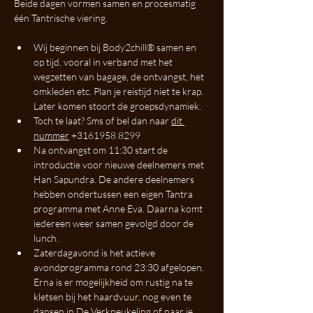
Beide dagen vormen samen en procesmatig 
één Tantrische viering.
Wij beginnen bij Body2chill® samen en 
op tijd, vooral in verband met het 
wegzetten van bagage, de ontvangst, het 
omkleden etc. Plan je reistijd niet te krap. 
Later komen stoort de groepsdynamiek.
Toch te laat? Sms of bel dan naar 
dit 
nummer
 +3161958 8299‬
Na ontvangst om 11:30 start de 
introductie voor nieuwe deelnemers met 
Han Sapundra. De andere deelnemers 
hebben ondertussen een eigen Tantra 
programma met Anne Eva. Daarna komt 
iedereen weer samen gevolgd door de 
lunch.
Zaterdagavond is het actieve 
avondprogramma rond 23:30 afgelopen. 
Erna is er mogelijkheid om rustig na te 
kletsen bij het haardvuur, nog even te 
dansen in De Verkneukeling of naar je 