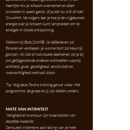
heerlijke mix je lichaam overnemen en doen 
kronkelen in speels genot, of je dat nu wilt of niet! 
Grwahhh. Vervolgens leer je hoe je de vrijgekomen 
energie over je lichaam kunt verspreiden om te 
eindigen in totale ontspanning.
Welkom bij Body2chill®: Je liefdesleven zal 
floreren en verdiepen, je warme hart zal kleurrijk 
glanzen. Als stel of individuele deelnemer zal je bij 
ons gelijkgestemde anderen ontmoeten waarbij 
echtheid, groei, gezelligheid, sensitiviteit en 
waarachtigheid centraal staan.
Tip: Volg deze Tantra training gerust vaker. Het 
programma, de groep en jij zijn telkens anders.
MATE VAN INTIMITEIT
'Veiligheid en avontuur zijn twee kanten van 
dezelfde medaille.'
Sensueel intiemere aanraking van je hele 