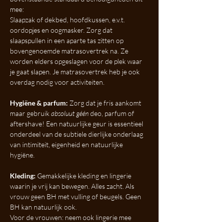
mee: 
Slaapzak of dekbed, hoofdkussen, e.v.t. 
oordopjes en oogmasker. Zorg dat 
slaapspullen in een aparte tas zitten op 
bovengenoemde matrasovertrek na. Ze 
worden elders opgeslagen voor de plek waar 
je gaat slapen. Je matrasovertrek heb je ook 
overdag nodig voor activiteiten. 
Hygiëne & parfum: 
Zorg dat je fris aankomt 
maar gebruik 
absoluut géén
 deo, parfum of 
aftershave! Een natuurlijke geur is essentieel 
onderdeel van de subtiele dierlijke onderlaag 
van intimiteit, eigenheid en natuurlijke 
hygiëne. 
Kleding: 
Gemakkelijke kleding en lingerie 
waarin je vrij kan bewegen. Alles zacht. Als 
vrouw geen BH met vulling of beugels. Geen 
BH kan natuurlijk ook. 
Voor de vrouwen: neem ook lingerie mee 