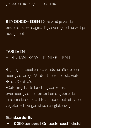
groep en hun eigen 'holy union'. 
BENODIGDHEDEN
 Deze vind je verder naar 
onder op deze pagina. Kijk even goed na wat je 
nodig hebt. 
TARIEVEN 
ALL-IN TANTRA WEEKEND RETRAITE 
-Bij beginritueel en ‘s avonds na afloop een 
heerlijk drankje. Verder thee en kristalwater.
-Fruit & extra’s.
-Catering: lichte lunch bij aankomst, 
overheerlijk diner, ontbijt en uitgebreide 
lunch met soep etc. Het aanbod betreft vlees, 
vegetarisch, veganistisch én glutenvrij.
Standaardprijs
€ 380 per pers | Omboekmogelijkheid 