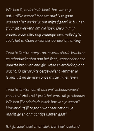
Wie ben ik, onderin de black-box van mijn 
natuurlijke wezen? Hoe ver durf ik te gaan 
wanneer het werkelijk om mijzelf gaat? Ik tuur en 
gluur dit weekend om die hoek. Diep in mijn 
wezen, waar alles nog onaangeroerd volledig 'is' 
zoals het is. Open en zonder oordeel of richting.
Zwarte Tantra brengt onze verduisterde krachten 
en schaduwkanten aan het licht, waaronder onze 
puurste bron van energie, liefde en erotiek op ons 
wacht. Onderdrukte oergevoelens remmen je 
levenslust en dempen onze missie in het leven.  
Zwarte Tantra wordt ook wel 'Schaduwwerk' 
genoemd. Het trekt je als het ware uit je schaduw. 
Wie ben jij onderin de black-box van je wezen? 
Hoever durf jij te gaan wanneer het om  je 
machtige én onmachtige kanten gaat?
Ik kijk, speel, deel en ontdek. Een heel weekend 