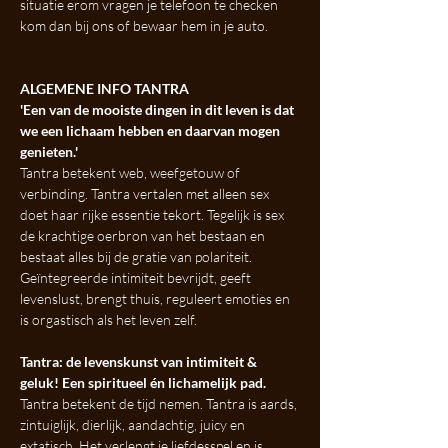
situatie erom vragen je telefoon te checken 
kom dan bij ons of bewaar hem in je auto. 
ALGEMENE INFO TANTRA
'Een van de mooiste dingen in dit leven is dat 
we een lichaam hebben en daarvan mogen 
genieten.'
Tantra betekent web, weefgetouw of 
verbinding. Tantra vertalen met alleen sex 
doet haar rijke essentie tekort. Tegelijk is sex 
de krachtige oerbron van het bestaan en 
bestaat alles bij de gratie van polariteit. 
Geïntegreerde intimiteit bevrijdt, geeft 
levenslust, brengt thuis, reguleert emoties en 
is orgastisch als het leven zelf.
Tantra: de levenskunst van intimiteit & 
geluk! Een spiritueel én lichamelijk pad.
Tantra betekent de tijd nemen. Tantra is aards, 
zintuiglijk, dierlijk, aandachtig, juicy en 
extatisch. Het verlengt je liefdesspel en is 