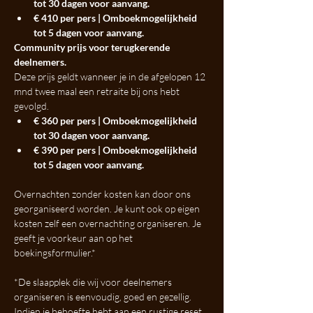
tot 30 dagen voor aanvang.
€ 410 per pers | Omboekmogelijkheid 
tot 5 dagen voor aanvang.
Community prijs voor terugkerende 
deelnemers. 
Deze prijs geldt wanneer je in de afgelopen 12 
mnd twee maal een retraite bij ons hebt 
gevolgd.
€ 360 per pers | Omboekmogelijkheid 
tot 30 dagen voor aanvang.
€ 390 per pers | Omboekmogelijkheid 
tot 5 dagen voor aanvang.
Overnachten zonder kosten kan door ons 
georganiseerd worden. Je kunt ook op eigen 
kosten zelf een overnachting organiseren. Je 
geeft je voorkeur aan op het 
boekingsformulier.*
*De slaapplek die wij voor deelnemers 
organiseren is eenvoudig, goed en gezellig. 
Indien je behoefte hebt aan een rustige reset, 