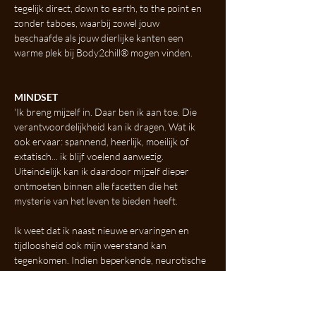
tegelijk direct, down to earth, to the point en 
zonder taboes, waarbij zowel jouw 
beschaafde als jouw dierlijke kanten een 
warme plek bij Body2chill® mogen vinden. 
MINDSET
'Ik breng mijzelf in. Daar ben ik aan toe. Die 
verantwoordelijkheid kan ik dragen. Wat ik 
ook ervaar: spannend, heerlijk, moeilijk of 
extatisch... ik blijf voelend aanwezig. 
Uiteindelijk kan ik daardoor mijzelf dieper 
ontmoeten binnen alle facetten die het 
mysterie van het leven te bieden heeft.
Ik weet dat ik naast nieuwe ervaringen en 
tijdloosheid ook mijn weerstand kan 
tegenkomen. Indien beperkende, neurotische 
of (zelf)destructieve gedachten vanuit mijn 
hoofd of egoconstructie een situatie verbaal 
willen blijven beheersen, kan ik gebruik maken 