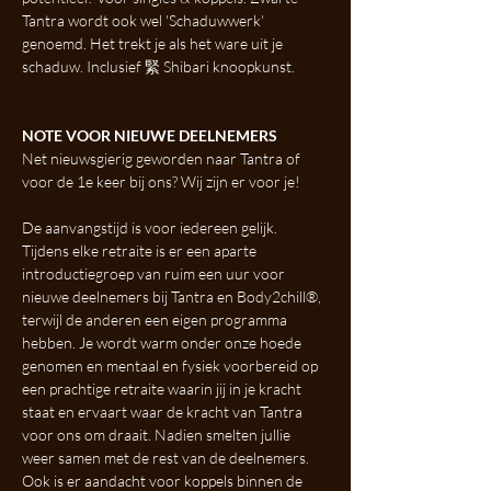
Tantra wordt ook wel 'Schaduwwerk' 
genoemd. Het trekt je als het ware uit je 
schaduw. Inclusief 緊 Shibari knoopkunst.
NOTE VOOR NIEUWE DEELNEMERS
Net nieuwsgierig geworden naar Tantra of 
voor de 1e keer bij ons? Wij zijn er voor je!
De aanvangstijd is voor iedereen gelijk. 
Tijdens elke retraite is er een aparte 
introductiegroep van ruim een uur voor 
nieuwe deelnemers bij Tantra en Body2chill®, 
terwijl de anderen een eigen programma 
hebben. Je wordt warm onder onze hoede 
genomen en mentaal en fysiek voorbereid op 
een prachtige retraite waarin jij in je kracht 
staat en ervaart waar de kracht van Tantra 
voor ons om draait. Nadien smelten jullie 
weer samen met de rest van de deelnemers. 
Ook is er aandacht voor koppels binnen de 