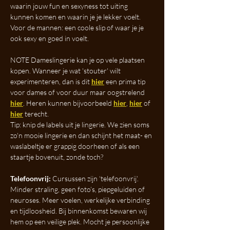
waarin jouw fun en sexyness tot uiting 
kunnen komen en waarin je je lekker voelt. 
Voor de mannen: een coole slip of waar je je 
ook sexy en goed in voelt.
NOTE Dameslingerie kan je op vele plaatsen 
kopen. Wanneer je wat 'stouter' wilt 
experimenteren, dan is dit 
hier
 een prima tip 
voor dames of voor duur maar oogstrelend 
hier
. Heren kunnen bijvoorbeeld 
hier
, 
hier
 of 
hier
 terecht. 
Tip: knip de labels uit je lingerie. We zien soms 
zo'n mooie lingerie en dan schijnt het maat- en 
waslabeltje er grappig doorheen of als een 
staartje bovenuit, zonde toch?
Telefoonvrij:
 Cursussen zijn ‘telefoonvrij’. 
Minder straling, geen foto’s, piepgeluiden of 
neuroses. Meer voelen, werkelijke verbinding 
en tijdloosheid. Bij binnenkomst bewaren wij 
hem op een veilige plek. Mocht je persoonlijke 