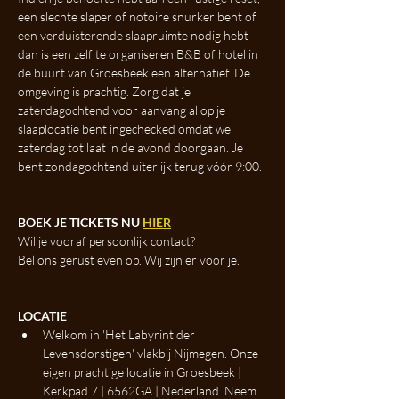
een slechte slaper of notoire snurker bent of 
een verduisterende slaapruimte nodig hebt 
dan is een zelf te organiseren B&B of hotel in 
de buurt van Groesbeek een alternatief. De 
omgeving is prachtig. Zorg dat je 
zaterdagochtend voor aanvang al op je 
slaaplocatie bent ingechecked omdat we 
zaterdag tot laat in de avond doorgaan. Je 
bent zondagochtend uiterlijk terug vóór 9:00.
BOEK JE TICKETS NU 
HIER
Wil je vooraf persoonlijk contact?
Bel ons gerust even op. Wij zijn er voor je.
LOCATIE
Welkom in 'Het Labyrint der 
Levensdorstigen' vlakbij Nijmegen. Onze 
eigen prachtige locatie in Groesbeek | 
Kerkpad 7 | 6562GA | Nederland. Neem 