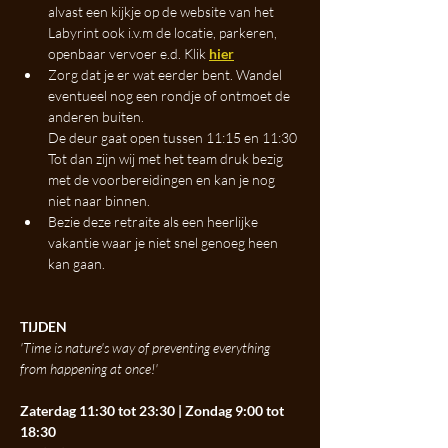
alvast een kijkje op de website van het 
Labyrint ook i.v.m de locatie, parkeren, 
openbaar vervoer e.d. Klik 
hier
Zorg dat je er wat eerder bent. Wandel 
eventueel nog een rondje of ontmoet de 
anderen buiten. 
De deur gaat open tussen 11:15 en 11:30
Tot dan zijn wij met het team druk bezig 
met de voorbereidingen en kan je nog 
niet naar binnen. 
Bezie deze retraite als een heerlijke 
vakantie waar je niet snel genoeg heen 
kan gaan. 
TIJDEN
'Time is nature's way of preventing everything 
from happening at once!'
Zaterdag 11:30 tot 23:30 | Zondag 9:00 tot 
18:30 