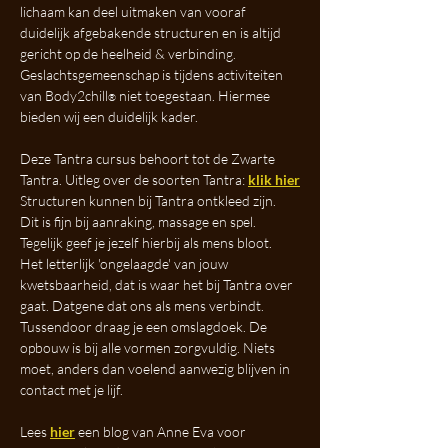
lichaam kan deel uitmaken van vooraf 
duidelijk afgebakende structuren en is altijd 
gericht op de heelheid & verbinding. 
Geslachtsgemeenschap is tijdens activiteiten 
van Body2chill
 niet toegestaan. Hiermee 
®
bieden wij een duidelijk kader. 
Deze Tantra cursus behoort tot de Zwarte 
Tantra. Uitleg over de soorten Tantra: 
klik hier
Structuren kunnen bij Tantra ontkleed zijn. 
Dit is fijn bij aanraking, massage en spel. 
Tegelijk geef je jezelf hierbij als mens bloot. 
Het letterlijk 'ongelaagde' van jouw 
kwetsbaarheid, dat is waar het bij Tantra over 
gaat. Datgene dat ons als mens verbindt. 
Tussendoor draag je een omslagdoek. De 
opbouw is bij alle vormen zorgvuldig. Niets 
moet, anders dan voelend aanwezig blijven in 
contact met je lijf.
Lees 
hier
 een blog van Anne Eva voor 