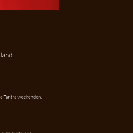
rland
nze Tantra weekenden.
 pagina waar je 