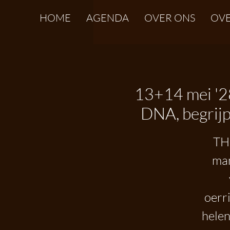
HOME
AGENDA
OVER ONS
OVE
13+14 mei '28
DNA, begrijp
THE
man
oerr
helen