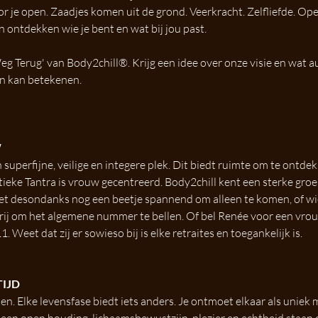
voor je open. Zaadjes komen uit de grond. Veerkracht. Zelfliefde. Op
n ontdekken wie je bent en wat bij jou past.
eg Terug' van Body2chill®. Krijg een idee over onze visie en wat a
en kan betekenen.
 
n superfijne, veilige en integere plek. Dit biedt ruimte om te ontde
eke Tantra is vrouw gecentreerd. Body2chill kent een sterke groe
et desondanks nog een beetje spannend om alleen te komen, of wie
vrij om het algemene nummer te bellen. Of bel Renée voor een vr
. Weet dat zij er sowieso bij is elke retraites en toegankelijk is.
IJD
den. Elke levensfase biedt iets anders. Je ontmoet elkaar als uniek m
 een open houding, lichaamsbewustzijn, plezier en echtheid staan 