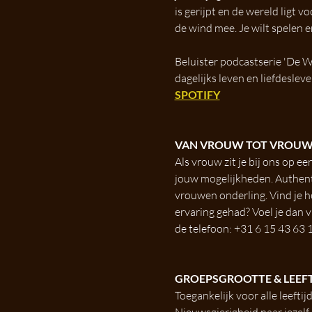
is gerijpt en de wereld ligt 
de wind mee. Je wilt spelen e
Beluister podcastserie 'De W
dagelijks leven en liefdeslev
SPOTIFY
VAN VROUW TOT VROUW
Als vrouw zit je bij ons op ee
jouw mogelijkheden. Authenti
vrouwen onderling. Vind je h
ervaring gehad? Voel je dan 
de telefoon: +31 6 15 43 63 11
GROEPSGROOTTE & LEEFT
Toegankelijk voor alle leeftij
Nieuwsgierigheid naar jezelf,