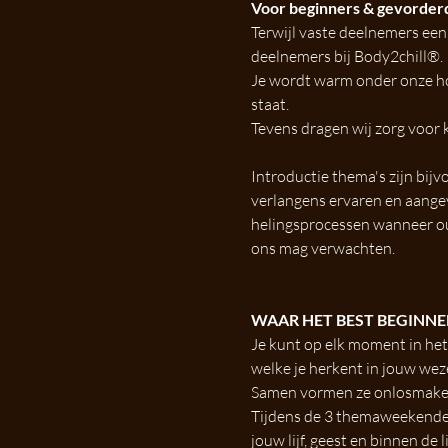
Voor beginners & gevorderd
Terwijl vaste deelnemers een
deelnemers bij Body2chill®.
Je wordt warm onder onze hoe
staat.
Tevens dragen wij zorg voor 
Introductie thema's zijn bi
verlangens ervaren en aangev
helingsprocessen wanneer ou
ons mag verwachten.
WAAR HET BEST BEGINNE
Je kunt op elk moment in het 
welke je herkent in jouw weze
Samen vormen ze onlosmakeli
Tijdens de 3 themaweekenden i
jouw lijf, geest en binnen de 