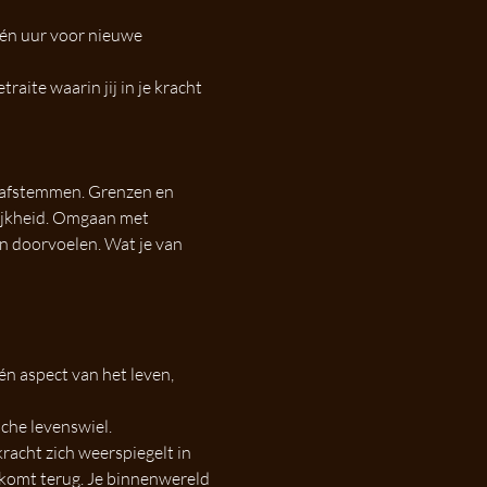
één uur voor nieuwe 
ite waarin jij in je kracht 
 afstemmen. Grenzen en 
ijkheid. Omgaan met 
n doorvoelen. Wat je van 
n aspect van het leven, 
che levenswiel.
racht zich weerspiegelt in 
t komt terug. Je binnenwereld 