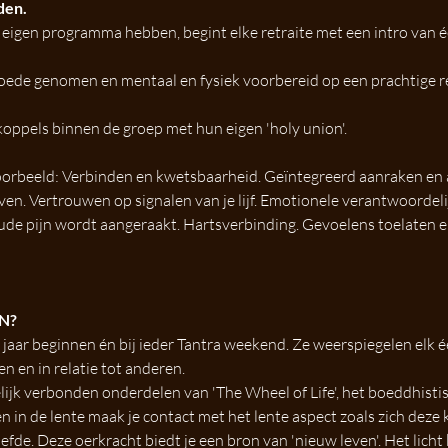
en. 
 eigen programma hebben, begint elke retraite met een intro van 
de genomen en mentaal en fysiek voorbereid op een prachtige retra
koppels binnen de groep met hun eigen 'holy union'. 
jvoorbeeld: Verbinden en kwetsbaarheid. Geïntegreerd aanraken en
en. Vertrouwen op signalen van je lijf. Emotionele verantwoordel
de pijn wordt aangeraakt. Hartsverbinding. Gevoelens toelaten e
N?
jaar beginnen én bij ieder Tantra weekend. Ze weerspiegelen elk éé
n en in relatie tot anderen.
jk verbonden onderdelen van 'The Wheel of Life', het boeddhistis
n de lente maak je contact met het lente aspect zoals zich deze k
liefde. Deze oerkracht biedt je een bron van 'nieuw leven'. Het lich