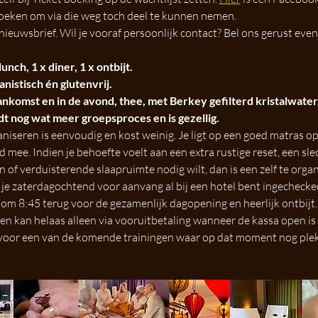
oeken om via die weg toch deel te kunnen nemen. 
nieuwsbrief. Wil je vooraf persoonlijk contact? Bel ons gerust even.
lunch, 1 x diner, 1 x ontbijt.
nistisch én glutenvrij.
komst en in de avond, thee, met Berkey gefilterd kristalwater, 
dt nog wat meer groepsproces en is gezellig.
aniseren is eenvoudig en kost weinig. Je ligt op een goed matras op
ee. Indien je behoefte voelt aan een extra rustige reset, een slec
n of verduisterende slaapruimte nodig wilt, dan is een zelf te orga
t je zaterdagochtend voor aanvang al bij een hotel bent ingechecke
om 8:45 terug voor de gezamenlijk dagopening en heerlijk ontbijt.
n kan helaas alleen via vooruitbetaling wanneer de kassa open is 
 voor een van de komende trainingen waar op dat moment nog plek i