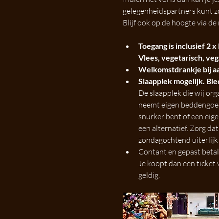
gelegenheidspartners kunt z
Blijf ook op de hoogte via de 
Toegang is inclusief 2 x 
Vlees, vegetarisch, vega
Welkomstdrankje bij aan
Slaapplek mogelijk. Bie
De slaapplek die wij org
neemt eigen beddengoed m
snurker bent of een eige
een alternatief. Zorg da
zondagochtend uiterlijk 
Contant en gepast betale
Je koopt dan een ticket
geldig.