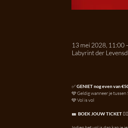
.
13 mei 2028, 11:00 
Labyrint der Levens
.
✅ 
GENIET nog even van €
🩵 Geldig wanneer je tussen 
🩵 Vol is vol
🎫  BOEK JOUW TICKET 👉🏼
Indien het vol is dan kan je je