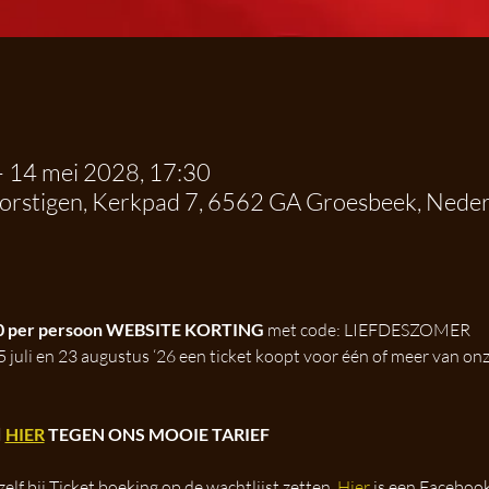
– 14 mei 2028, 17:30
dorstigen, Kerkpad 7, 6562 GA Groesbeek, Nede
50 per persoon WEBSITE KORTING
 met code: LIEFDESZOMER 
5 juli en 23 augustus ‘26 een ticket koopt voor één of meer van o
 
HIER
 TEGEN ONS MOOIE TARIEF
zelf bij Ticket boeking op de wachtlijst zetten. 
Hier
 is een Facebook