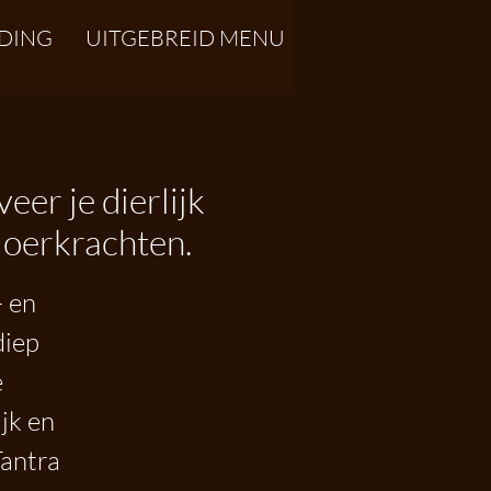
DING
UITGEBREID MENU
er je dierlijk
 oerkrachten.
- en
diep
e
jk en
Tantra