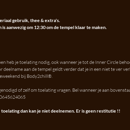
eriaal gebruik, thee & extra's. 
m is aanwezig om 12:30 om de tempel klaar te maken.
n heb je toelating nodig, ook wanneer je tot de Inner Circle beh
 deelname aan de tempel geldt verder dat je in een niet te ver ver
eweekend bij Body2chill®. 
genodigd of zelf om toelating vragen. Bel wanneer je aan bovenst
n 0645624065
toelating dan kan je niet deelnemen. Er is geen restitutie !!