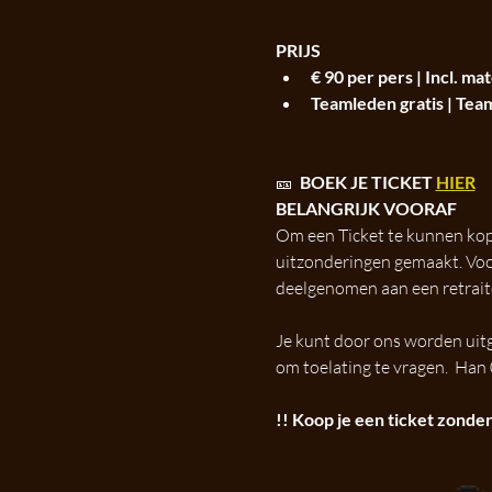
PRIJS
€ 90 per pers | Incl. mat
Teamleden gratis | Tea
🎫  
BOEK JE TICKET 
HIER
BELANGRIJK VOORAF
Om een Ticket te kunnen kope
uitzonderingen gemaakt. Voor
deelgenomen aan een retrait
Je kunt door ons worden uit
om toelating te vragen.  Ha
!! Koop je een ticket zonder 