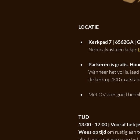
LOCATIE
Kerkpad 7 | 6562GA | 
Neem alvast een kijkje: 
Parkeren is gratis. Houd
Wanneer het vol is, laad 
de kerk op 100 m afstan
Met OV zeer goed bereik
TIJD
13:00 - 17:00 | Vooraf heb je
Wees op tijd 
om rustig aan t
altijd graag samen en op tijd. 