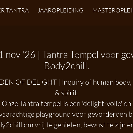
R TANTRA
JAAROPLEIDING
MASTEROPLEI
1 nov '26 | Tantra Tempel voor g
Body2chill.
EN OF DELIGHT | Inquiry of human body,
& spirit.
Onze Tantra tempel is een 'delight-volle' en
waarachtige playground voor gevorderden bi
y2chill om vrij te genieten, bewust te zijn e