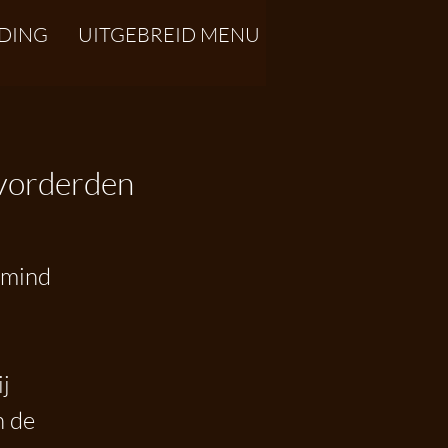
DING
UITGEBREID MENU
evorderden
 mind
j
n de