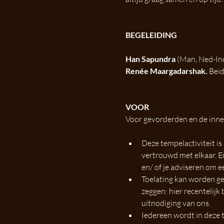
BEGELEIDING
Han Sapundra
 (Man, Ned-Ind
Renée Maargadarshak.
 Bei
VOOR
Voor gevorderden en de inner
Deze tempelactiviteit is
vertrouwd met elkaar. E
en/ of je adviseren om e
Toelating kan worden ge
zeggen: hier recentelijk
uitnodiging van ons.
Iedereen wordt in deze 