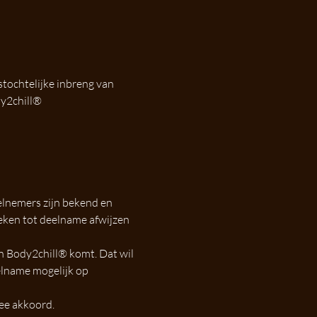
stochtelijke inbreng van 
dy2chill®
elnemers zijn bekend en 
eken tot deelname afwijzen 
n Body2chill® komt. Dat wil 
elname mogelijk op 
mee akkoord.