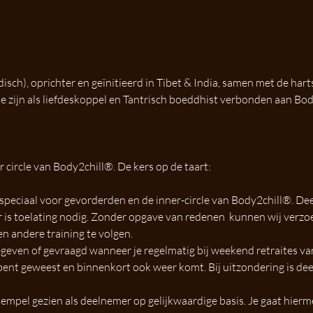
isch), oprichter en geïnitieerd in Tibet & India, samen met de hart
de zijn als liefdeskoppel en Tantrisch boeddhist verbonden aan Bo
 circle van Body2chill®. De kers op de taart:
 speciaal voor gevorderden en de inner-circle van Body2chill®. De
r is toelating nodig. Zonder opgave van redenen  kunnen wij verzo
en andere training te volgen.
geven of gevraagd wanneer je regelmatig bij weekend retraites va
 bent geweest en binnenkort ook weer komt. Bij uitzondering is de
tempel gezien als deelnemer op gelijkwaardige basis. Je gaat hier