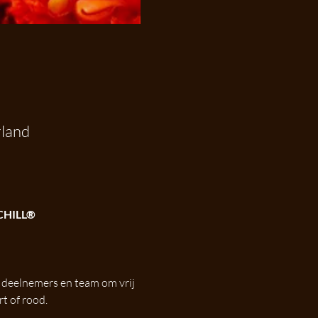
rland
CHILL®
 deelnemers en team om vrij 
t of rood. 