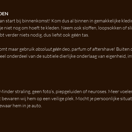
DEN
n start bij binnenkomst! Kom dus al binnen in gemakkelijke kleding
je niet nog om hoeft te kleden. Neem ook sloffen, loopsokken of sli
t verder niets nodig, dus liefst ook géén tas.
komt maar gebruik 
absoluut géén
 deo, parfum of aftershave! Buiten d
eel onderdeel van de subtiele dierlijke onderlaag van eigenheid, int
. Minder straling, geen foto’s, piepgeluiden of neuroses. Meer voele
 bewaren wij hem op een veilige plek. Mocht je persoonlijke situat
ewaar hem in je auto.