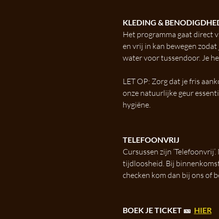
KLEDING & BENODIGDHE
Het programma gaat direct va
en vrij in kan bewegen zodat 
water voor tussendoor. Je heb
LET OP: Zorg dat je fris aan
onze natuurlijke geur essenti
hygiëne. 
TELEFOONVRIJ
Cursussen zijn ‘Telefoonvrij’
tijdloosheid. Bij binnenkomst
checken kom dan bij ons of b
BOEK JE TICKET 🎫  
HIER