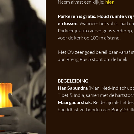
Neem alvast een kijkje: 
hier
Parkeren is gratis. Houd ruimte vrij 
en lossen. 
Wanneer het vol is, laad dan
Parkeer je auto vervolgens verderop, 
voor de kerk op 100 m afstand.
Met OV zeer goed bereikbaar vanaf st
uur. Breng Bus 5 stopt om de hoek. 
BEGELEIDING 
Han Sapundra
 (Man, Ned-Indisch), op
Tibet & India, samen met de hartstoch
Maargadarshak.
 Beide zijn als liefd
boeddhist verbonden aan Body2chil