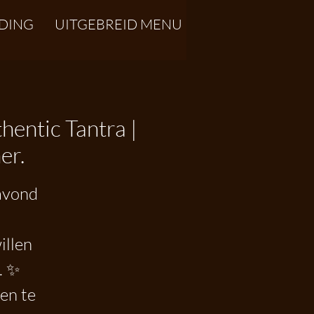
DING
UITGEBREID MENU
hentic Tantra |
er.
avond
illen
. ✨
en te