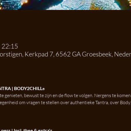
– 22:15
dorstigen, Kerkpad 7, 6562 GA Groesbeek, Nede
NTRA | BODY2CHILL
®
e genieten, bewust te zijn en de flow te volgen. Nergens te komen, 
legenheid om vragen te stellen over authentieke Tantra, over Body2
pers | Incl. thee & extra's. 