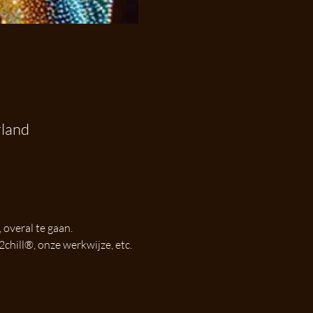
rland
overal te gaan. 
chill®, onze werkwijze, etc. 