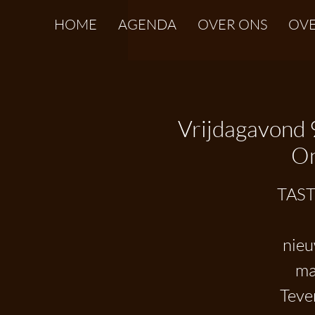
HOME
AGENDA
OVER ONS
OVE
Vrijdagavond 9
On
TAST
nieu
ma
Teve