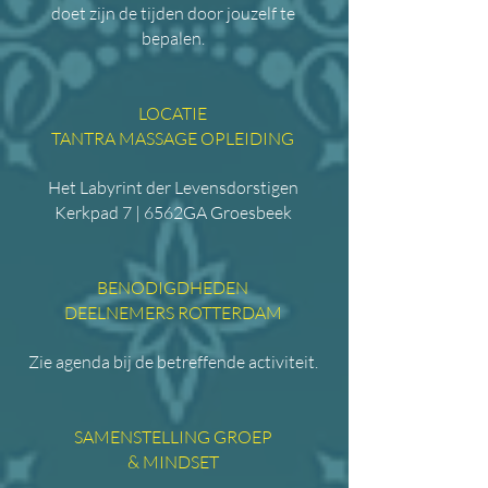
doet zijn de tijden door jouzelf te
bepalen.
LOCATIE
TANTRA MASSAGE OPLEIDING
Het Labyrint der Levensdorstigen
Kerkpad 7 | 6562GA Groesbeek
BENODIGDHEDEN
DEELNEMERS ROTTERDAM
Zie agenda bij de betreffende activiteit.
SAMENSTELLING GROEP
& MINDSET