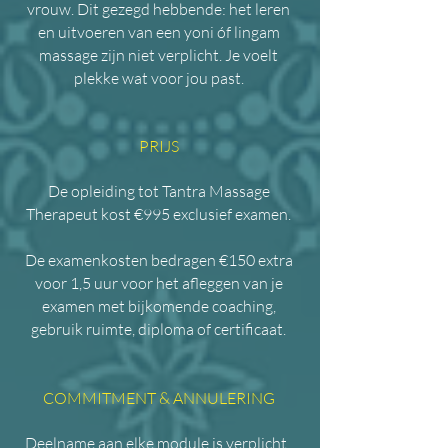
vrouw. Dit gezegd hebbende: het leren
en uitvoeren van een yoni óf lingam
massage zijn niet verplicht. Je voelt
plekke wat voor jou past.
PRIJS
De opleiding tot Tantra Massage
Therapeut kost €995 exclusief examen.
De examenkosten bedragen €150 extra
voor 1,5 uur voor het afleggen van je
examen met bijkomende coaching,
gebruik ruimte, diploma of certificaat.
COMMITMENT & ANNULERING
Deelname aan elke module is verplicht.