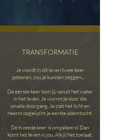
TRANSFORMATIE
Je wordt in dit leven twee keer
geboren,
zou je kunnen zeggen...
De eerste keer kom jij vanuit het water
ín het leven. Je wurmt je door die
smalle doorgang. Je ziet het licht en
neemt opgelucht je eerste ademtocht.
De tweede keer is omgekeerd. Dan
komt het leven ín jou. Als jij het toelaat.