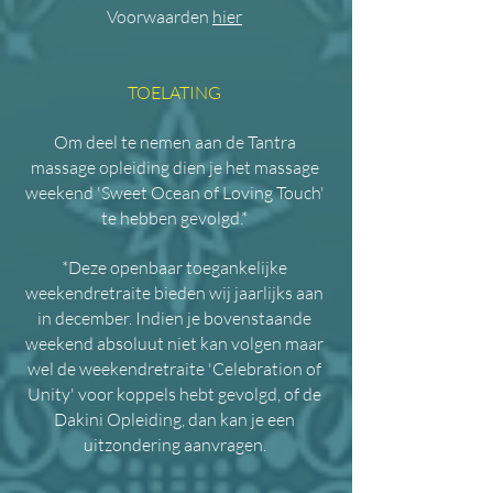
Voorwaarden
hier
TOELATING
Om deel te nemen aan de Tantra
massage opleiding dien je het massage
weekend 'Sweet Ocean of Loving Touch'
te hebben gevolgd.*
*Deze openbaar toegankelijke
weekendretraite bieden wij jaarlijks aan
in december. Indien je bovenstaande
weekend absoluut niet kan volgen maar
wel de weekendretraite 'Celebration of
Unity' voor koppels hebt gevolgd, of de
Dakini Opleiding, dan kan je een
uitzondering aanvragen.