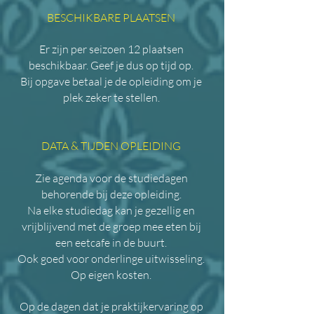
BESCHIKBARE PLAATSEN
Er zijn per seizoen 12 plaatsen
beschikbaar. Geef je dus op tijd op.
Bij opgave betaal je de opleiding om je
plek zeker te stellen.
DATA & TIJDEN OPLEIDING
Zie agenda voor de studiedagen
behorende bij deze opleiding.
​Na elke studiedag kan je gezellig en
vrijblijvend met de groep mee eten bij
een eetcafe in de buurt.
Ook goed voor onderlinge uitwisseling.
Op eigen kosten.
Op de dagen dat je praktijkervaring op