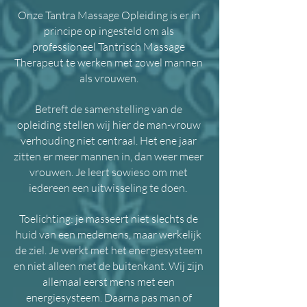
Onze Tantra Massage Opleiding is er in
principe op ingesteld om als
professioneel Tantrisch Massage
Therapeut te werken met zowel mannen
als vrouwen.
Betreft de samenstelling van de
opleiding stellen wij hier de man-vrouw
verhouding niet centraal. Het ene jaar
zitten er meer mannen in, dan weer meer
vrouwen. Je leert sowieso om met
iedereen een uitwisseling te doen.
Toelichting: je masseert niet slechts de
huid van een medemens, maar werkelijk
de ziel. Je werkt met het energiesysteem
en niet alleen met de buitenkant. Wij zijn
allemaal eerst mens met een
energiesysteem. Daarna pas man of