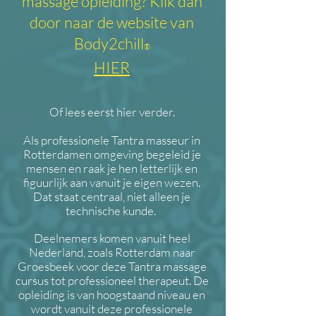
massage opleiding? Klik dan
door naar
de website van
Body2chill
®
HIER
Of lees eerst hier verder.
Als professionele Tantra masseur in
Rotterdamen omgeving begeleid je
mensen en raak je hen letterlijk en
figuurlijk aan vanuit je eigen wezen.
Dat staat centraal, niet alleen je
technische kunde.
Deelnemers komen vanuit heel
Nederland, zoals Rotterdam naar
Groesbeek voor deze Tantra massage
cursus tot professioneel therapeut. De
opleiding is van hoogstaand niveau en
wordt vanuit deze professionele