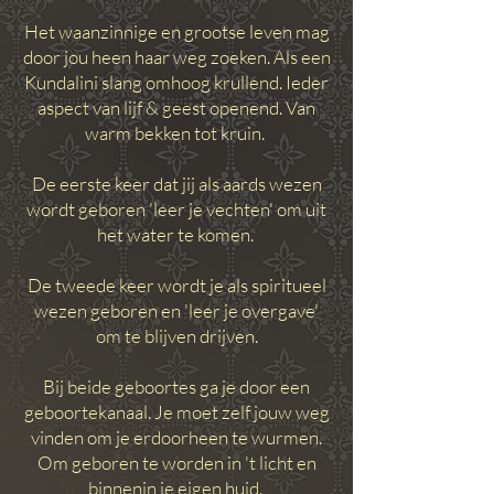
Het waanzinnige en grootse leven mag
door jou heen haar weg zoeken. Als een
Kundalini slang omhoog krullend. Ieder
aspect van lijf & geest openend. Van
warm bekken tot kruin.
De eerste keer dat jij als aards wezen
wordt geboren 'leer je vechten' om uit
het water te komen.
De tweede keer wordt je als spiritueel
wezen geboren en 'leer je overgave'
om te blijven drijven.
Bij beide geboortes ga je door een
geboortekanaal. Je moet zelf jouw weg
vinden om je erdoorheen te wurmen.
Om geboren te worden in 't licht en
binnenin je eigen huid.