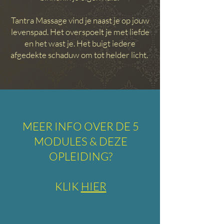
Tantra Massage vind je naast je op jouw
levenspad. Het overspoelt je met liefde
en het wast je. Het buigt iedere
afgedekte schaduw om tot helder licht.
MEER INFO OVER DE 5
MODULES & DEZE
OPLEIDING?
KLIK
HIER