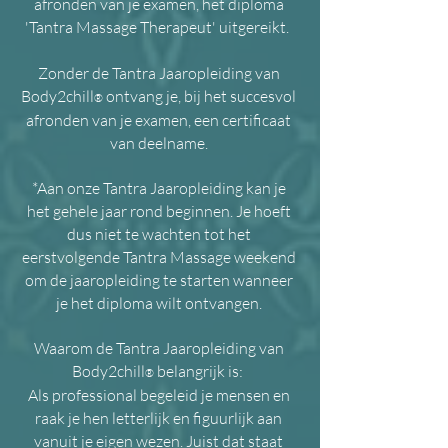
afronden van je examen, het diploma
'Tantra Massage Therapeut' uitgereikt.
Zonder de Tantra Jaaropleiding van
Body2chill
ontvang je, bij het succesvol
®
afronden van je examen, een certificaat
van deelname.
*Aan onze Tantra Jaaropleiding kan je
het gehele jaar rond beginnen. Je hoeft
dus niet te wachten tot het
eerstvolgende Tantra Massage weekend
om de jaaropleiding te starten wanneer
je het diploma wilt ontvangen.
Waarom de Tantra Jaaropleiding van
Body2chill
belangrijk is:
®
Als professional begeleid je mensen en
raak je hen letterlijk en figuurlijk aan
vanuit je eigen wezen. Juist dat staat